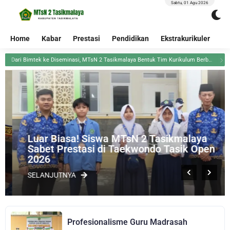
Sabtu, 01 Agu 2026
Home
Kabar
Prestasi
Pendidikan
Ekstrakurikuler
Re
Dari Bimtek ke Diseminasi, MTsN 2 Tasikmalaya Bentuk Tim Kurikulum Berbasis Cinta
Luar Biasa! Siswa MTsN 2 Tasikmalaya
Sabet Prestasi di Taekwondo Tasik Open
2026
SELANJUTNYA
Profesionalisme Guru Madrasah